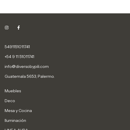
5491151011741
+54 9 11 51011741
info@diversobypili.com
Guatemala 5653, Palermo.
Muebles
Deco
Mesa y Cocina
Iluminación