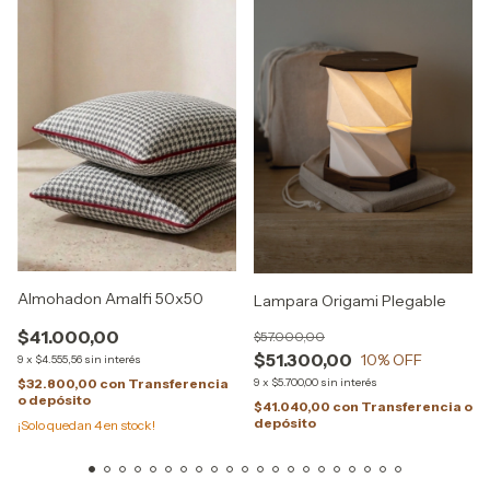
Almohadon Amalfi 50x50
Lampara Origami Plegable
$41.000,00
$57.000,00
$51.300,00
10
% OFF
9
x
$4.555,56
sin interés
9
x
$5.700,00
sin interés
$32.800,00
con
Transferencia
o depósito
$41.040,00
con
Transferencia o
depósito
¡Solo quedan
4
en stock!