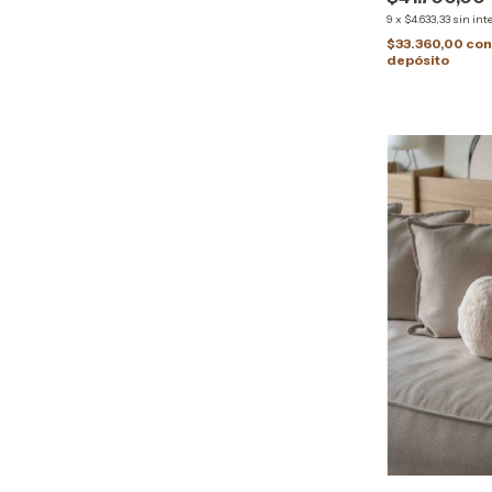
9
x
$4.633,33
sin int
$33.360,00
co
depósito