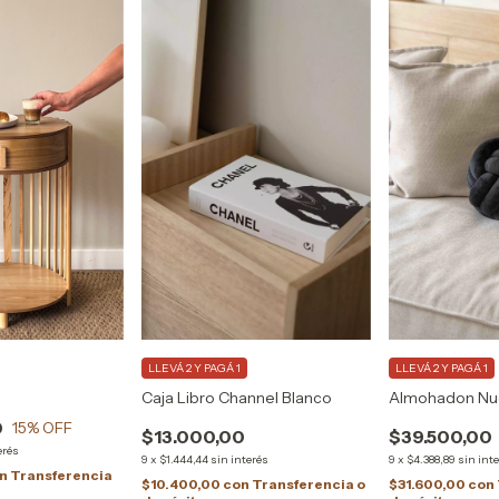
LLEVÁ 2 Y PAGÁ 1
LLEVÁ 2 Y PAGÁ 1
Caja Libro Channel Blanco
Almohadon Nu
0
15
% OFF
$13.000,00
$39.500,00
erés
9
x
$1.444,44
sin interés
9
x
$4.388,89
sin int
n
Transferencia
$10.400,00
con
Transferencia o
$31.600,00
con