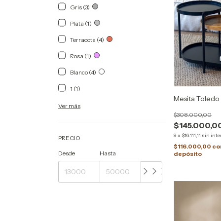
Gris (3)
Plata (1)
Terracota (4)
Rosa (1)
Blanco (4)
1 (1)
Mesita Toledo
Ver más
$308.000,00
$145.000,0
9
x
$16.111,11
sin inte
PRECIO
$116.000,00
co
Desde
Hasta
depósito