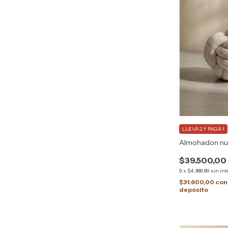
LLEVÁ 2 Y PAGÁ 1
Almohadon nu
$39.500,00
9
x
$4.388,89
sin int
$31.600,00
con
depósito