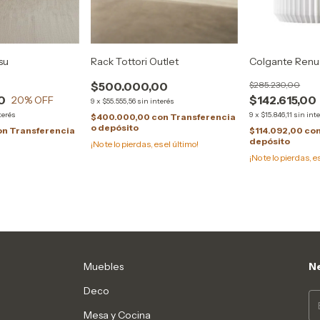
su
Rack Tottori Outlet
Colgante Renu
$500.000,00
$285.230,00
0
$142.615,00
20
% OFF
9
x
$55.555,56
sin interés
terés
9
x
$15.846,11
sin int
$400.000,00
con
Transferencia
o depósito
on
Transferencia
$114.092,00
co
depósito
¡No te lo pierdas, es el último!
¡No te lo pierdas, e
Muebles
Ne
Deco
Mesa y Cocina