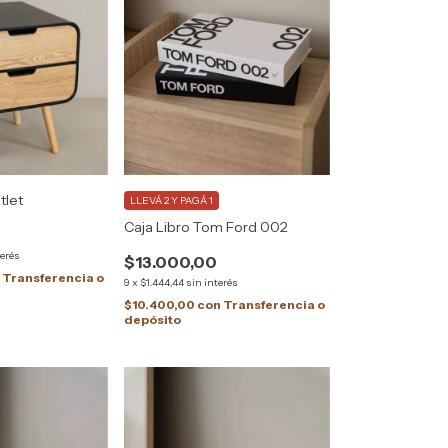
tlet
LLEVÁ 2 Y PAGÁ 1
Caja Libro Tom Ford 002
terés
$13.000,00
n
Transferencia o
9
x
$1.444,44
sin interés
$10.400,00
con
Transferencia o
depósito