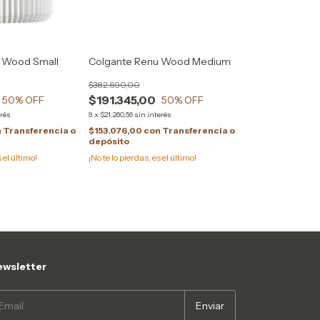
 Wood Small
Colgante Renu Wood Medium
$382.690,00
$191.345,00
50
% OFF
50
% OFF
erés
9
x
$21.260,56
sin interés
n
Transferencia o
$153.076,00
con
Transferencia o
depósito
s el último!
¡No te lo pierdas, es el último!
wsletter