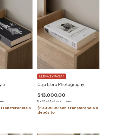
LLEVÁ 2 Y PAGÁ 1
yle
Caja Libro Photography
$13.000,00
erés
9
x
$1.444,44
sin interés
Transferencia o
$10.400,00
con
Transferencia o
depósito