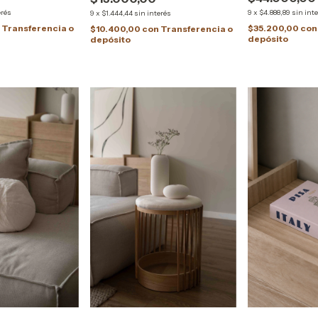
9
x
$4.888,89
sin int
erés
9
x
$1.444,44
sin interés
$35.200,00
con
n
Transferencia o
$10.400,00
con
Transferencia o
depósito
depósito