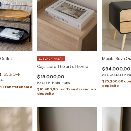
 Outlet
Mesita Suva Ou
LLEVÁ 2 Y PAGÁ 1
Caja Libro The art of home
$94.000,00
0
53
% OFF
9
x
$10.444,44
sin in
$13.000,00
rés
$75.200,00
co
9
x
$1.444,44
sin interés
depósito
n
Transferencia o
$10.400,00
con
Transferencia o
depósito