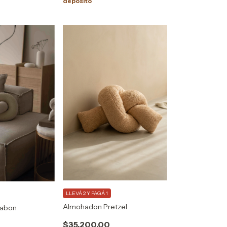
depósito
LLEVÁ 2 Y PAGÁ 1
Almohadon Pretzel
labon
$35.200,00