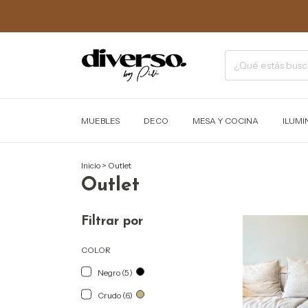
MUEBLES
DECO
MESA Y COCINA
ILUMI
Inicio
>
Outlet
Outlet
Filtrar por
COLOR
Negro (5)
Crudo (6)