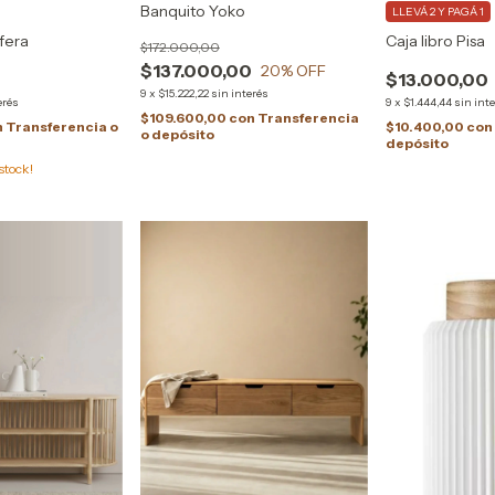
Banquito Yoko
LLEVÁ 2 Y PAGÁ 1
fera
Caja libro Pisa
$172.000,00
$137.000,00
20
% OFF
$13.000,00
9
x
$15.222,22
sin interés
erés
9
x
$1.444,44
sin int
$109.600,00
con
Transferencia
n
Transferencia o
$10.400,00
con
o depósito
depósito
stock!