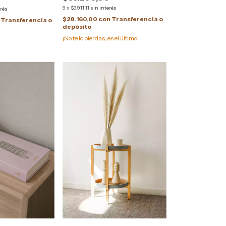
9
x
$3.911,11
sin interés
erés
$28.160,00
con
Transferencia o
Transferencia o
depósito
¡No te lo pierdas, es el último!