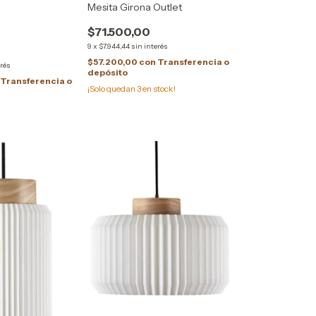
Mesita Girona Outlet
$71.500,00
9
x
$7.944,44
sin interés
$57.200,00
con
Transferencia o
erés
depósito
Transferencia o
¡Solo quedan
3
en stock!