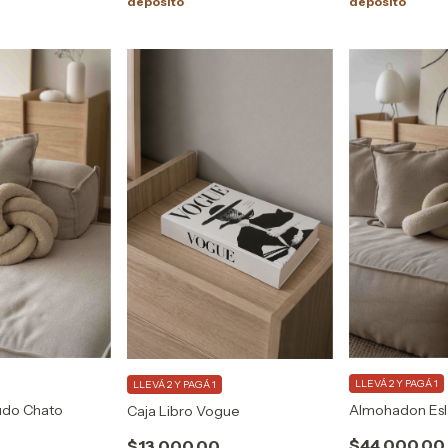
depósito
depósito
LLEVÁ 2 Y PAGÁ 1
LLEVÁ 2 Y PAGÁ 1
Almohadon Es
do Chato
Caja Libro Vogue
$44.000,00
$13.000,00