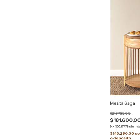
Mesita Saga
$213.730,00
$181.600,0
9
x
$20.177,78
sin int
$145.280,00
co
o depósito