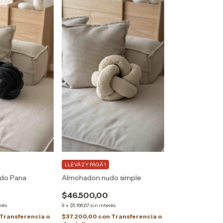
LLEVÁ 2 Y PAGÁ 1
Almohadon nudo simple
do Pana
$46.500,00
9
x
$5.166,67
sin interés
erés
$37.200,00
con
Transferencia o
Transferencia o