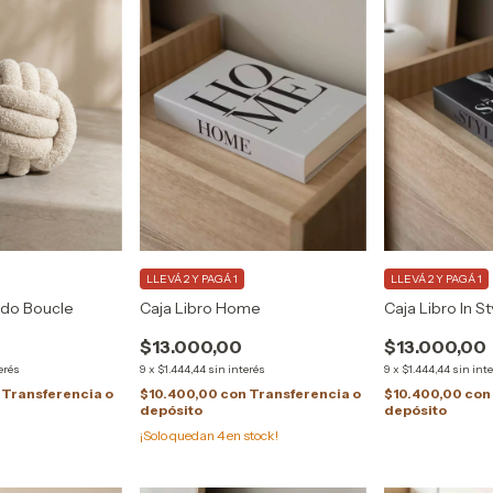
LLEVÁ 2 Y PAGÁ 1
LLEVÁ 2 Y PAGÁ 1
do Boucle
Caja Libro Home
Caja Libro In St
$13.000,00
$13.000,00
erés
9
x
$1.444,44
sin interés
9
x
$1.444,44
sin int
Transferencia o
$10.400,00
con
Transferencia o
$10.400,00
con
depósito
depósito
¡Solo quedan
4
en stock!