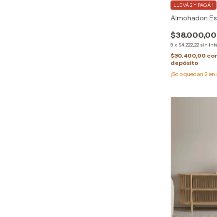
LLEVÁ 2 Y PAGÁ 1
Almohadon Es
$38.000,00
9
x
$4.222,22
sin int
$30.400,00
co
depósito
¡Solo quedan
2
en 