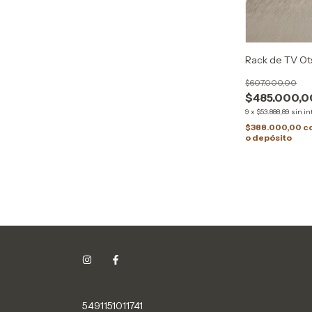
Rack de TV Ot
$607.000,00
$485.000,0
9
x
$53.888,89
sin in
$388.000,00
c
o depósito
5491151011741