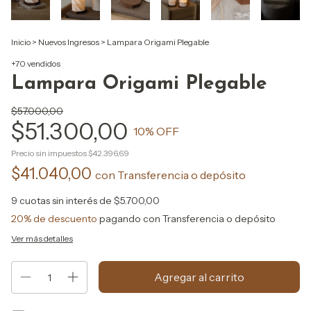
Inicio
>
Nuevos Ingresos
>
Lampara Origami Plegable
+70 vendidos
Lampara Origami Plegable
$57.000,00
$51.300,00
10
% OFF
Precio sin impuestos
$42.396,69
$41.040,00
con
Transferencia o depósito
9
cuotas sin interés de
$5.700,00
20% de descuento
pagando con Transferencia o depósito
Ver más detalles