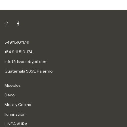
5491151011741
+54 9 11 51011741
info@diversobypili.com
Guatemala 5653, Palermo.
Muebles
Deco
Mesa y Cocina
Iluminación
LINEA AURA