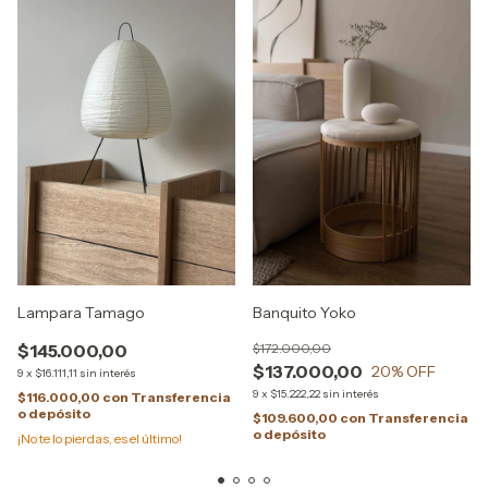
Lampara Tamago
Banquito Yoko
$145.000,00
$172.000,00
$137.000,00
20
% OFF
9
x
$16.111,11
sin interés
9
x
$15.222,22
sin interés
$116.000,00
con
Transferencia
o depósito
$109.600,00
con
Transferencia
o depósito
¡No te lo pierdas, es el último!