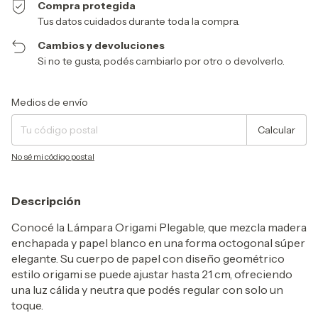
Compra protegida
Tus datos cuidados durante toda la compra.
Cambios y devoluciones
Si no te gusta, podés cambiarlo por otro o devolverlo.
Entregas para el CP:
Cambiar CP
Medios de envío
Calcular
No sé mi código postal
Descripción
Conocé la Lámpara Origami Plegable, que mezcla madera
enchapada y papel blanco en una forma octogonal súper
elegante. Su cuerpo de papel con diseño geométrico
estilo origami se puede ajustar hasta 21 cm, ofreciendo
una luz cálida y neutra que podés regular con solo un
toque.