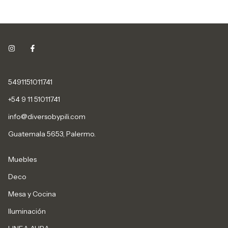
5491151011741
+54 9 11 51011741
info@diversobypili.com
Guatemala 5653, Palermo.
Muebles
Deco
Mesa y Cocina
Iluminación