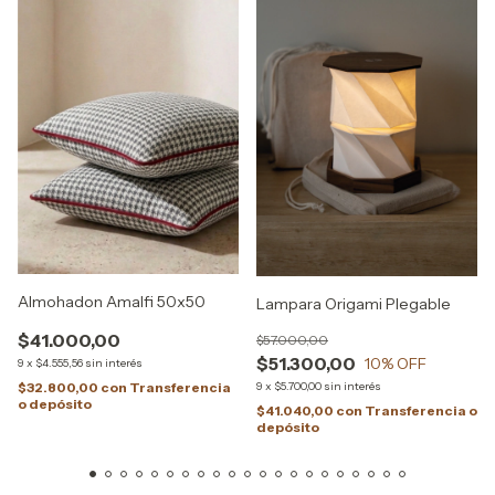
Almohadon Amalfi 50x50
Lampara Origami Plegable
$41.000,00
$57.000,00
$51.300,00
10
% OFF
9
x
$4.555,56
sin interés
9
x
$5.700,00
sin interés
$32.800,00
con
Transferencia
o depósito
$41.040,00
con
Transferencia o
depósito