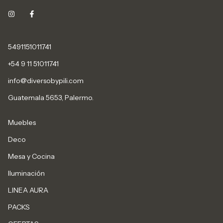
5491151011741
+54 9 11 51011741
info@diversobypili.com
Guatemala 5653, Palermo.
Muebles
Deco
Mesa y Cocina
Iluminación
LINEA AURA
PACKS