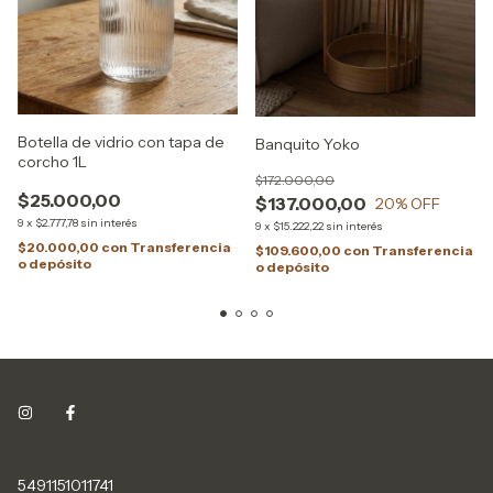
Botella de vidrio con tapa de
Banquito Yoko
corcho 1L
$172.000,00
$25.000,00
$137.000,00
20
% OFF
9
x
$2.777,78
sin interés
9
x
$15.222,22
sin interés
$20.000,00
con
Transferencia
$109.600,00
con
Transferencia
o depósito
o depósito
5491151011741