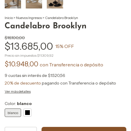
Inicio
>
Nuevos Ingresos
>
Candelabro Brooklyn
Candelabro Brooklyn
$16.100,00
$13.685,00
15
% OFF
Precio sin impuestos
$11.309,92
$10.948,00
con
Transferencia o depósito
9
cuotas sin interés de
$1.520,56
20% de descuento
pagando con Transferencia o depósito
Ver más detalles
Color:
blanco
blanco