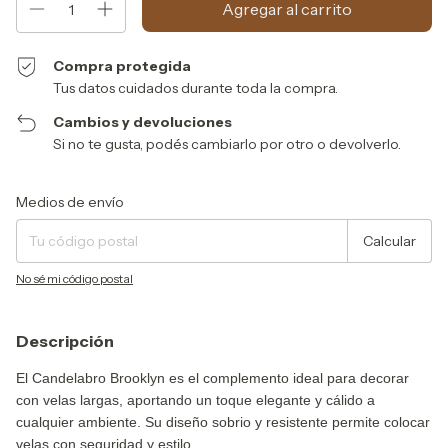
Compra protegida
Tus datos cuidados durante toda la compra.
Cambios y devoluciones
Si no te gusta, podés cambiarlo por otro o devolverlo.
Entregas para el CP:
Cambiar CP
Medios de envío
Calcular
No sé mi código postal
Descripción
El Candelabro Brooklyn es el complemento ideal para decorar
con velas largas, aportando un toque elegante y cálido a
cualquier ambiente. Su diseño sobrio y resistente permite colocar
velas con seguridad y estilo.