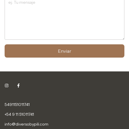
Enviar
5491151011741
+54 9 11 51011741
info@diversobypili.com