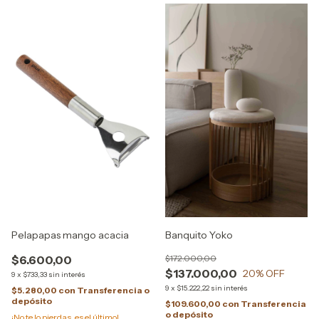
Pelapapas mango acacia
Banquito Yoko
$6.600,00
$172.000,00
$137.000,00
20
% OFF
9
x
$733,33
sin interés
9
x
$15.222,22
sin interés
$5.280,00
con
Transferencia o
depósito
$109.600,00
con
Transferencia
o depósito
¡No te lo pierdas, es el último!