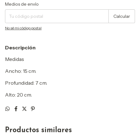
Entregas para el CP:
Cambiar CP
Medios de envío
Calcular
No sé mi código postal
Descripción
Medidas
Ancho: 15 cm.
Profundidad: 7 cm.
Alto: 20 cm.
Productos similares