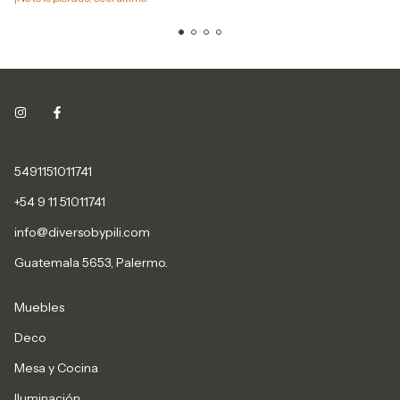
5491151011741
+54 9 11 51011741
info@diversobypili.com
Guatemala 5653, Palermo.
Muebles
Deco
Mesa y Cocina
Iluminación