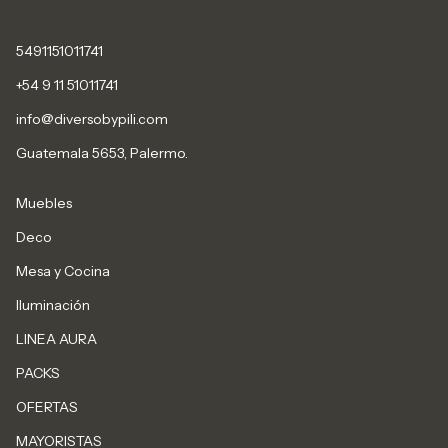
5491151011741
+54 9 11 51011741
info@diversobypili.com
Guatemala 5653, Palermo.
Muebles
Deco
Mesa y Cocina
Iluminación
LINEA AURA
PACKS
OFERTAS
MAYORISTAS