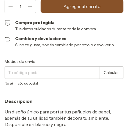
Compra protegida
Tus datos cuidados durante toda la compra.
Cambios y devoluciones
Si no te gusta, podés cambiarlo por otro o devolverlo.
Entregas para el CP:
Cambiar CP
Medios de envío
Calcular
No sé mi código postal
Descripción
Un diseño único para portar tus pañuelos de papel,
además de su utilidad también decora tu ambiente.
Disponible en blanco y negro.