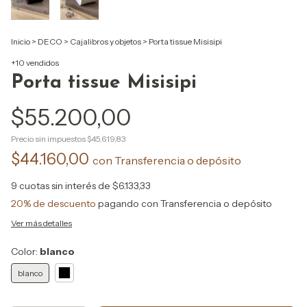
Inicio
>
DECO
>
Cajalibros y objetos
>
Porta tissue Misisipi
+10 vendidos
Porta tissue Misisipi
$55.200,00
Precio sin impuestos
$45.619,83
$44.160,00
con
Transferencia o depósito
9
cuotas sin interés de
$6.133,33
20% de descuento
pagando con Transferencia o depósito
Ver más detalles
Color:
blanco
blanco