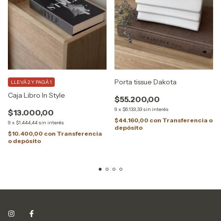
Porta tissue Dakota
LLEVÁ 2 Y PAGÁ 1
Caja Libro In Style
$55.200,00
9
x
$6.133,33
sin interés
$13.000,00
$44.160,00
con
Transferencia o
9
x
$1.444,44
sin interés
depósito
$10.400,00
con
Transferencia
o depósito