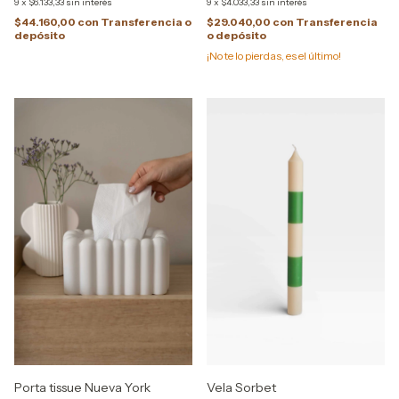
9
x
$6.133,33
sin interés
9
x
$4.033,33
sin interés
$44.160,00
con
Transferencia o
$29.040,00
con
Transferencia
depósito
o depósito
¡No te lo pierdas, es el último!
Porta tissue Nueva York
Vela Sorbet