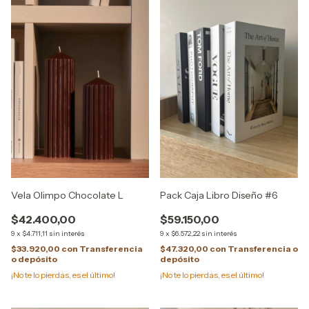
Vela Olimpo Chocolate L
Pack Caja Libro Diseño #6
$42.400,00
$59.150,00
9
x
$4.711,11
sin interés
9
x
$6.572,22
sin interés
$33.920,00
con
Transferencia
$47.320,00
con
Transferencia o
o depósito
depósito
¡No te lo pierdas, es el último!
¡No te lo pierdas, es el último!