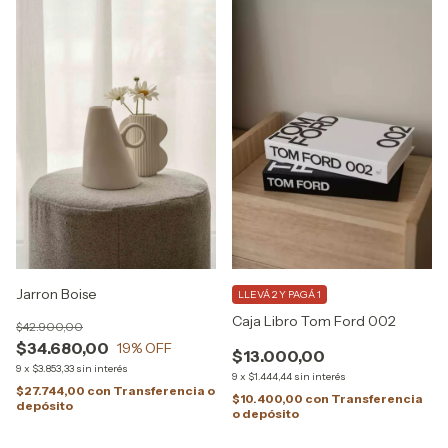
Jarron Boise
LLEVÁ 2 Y PAGÁ 1
Caja Libro Tom Ford 002
$42.900,00
$34.680,00
19
% OFF
$13.000,00
9
x
$3.853,33
sin interés
9
x
$1.444,44
sin interés
$27.744,00
con
Transferencia o
$10.400,00
con
Transferencia
depósito
o depósito