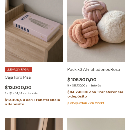
Pack x3 Almohadones Rosa
LLEVÁ 2 Y PAGÁ 1
Caja libro Pisa
$105.300,00
9
x
$11.700,00
sin interés
$13.000,00
$84.240,00
con
Transferencia
9
x
$1.444,44
sin interés
o depósito
$10.400,00
con
Transferencia
¡Solo quedan
2
en stock!
o depósito