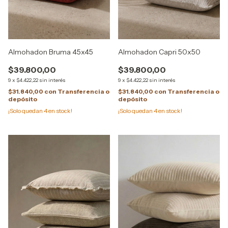
Almohadon Bruma 45x45
Almohadon Capri 50x50
$39.800,00
$39.800,00
9
x
$4.422,22
sin interés
9
x
$4.422,22
sin interés
$31.840,00
con
Transferencia o
$31.840,00
con
Transferencia o
depósito
depósito
¡Solo quedan
4
en stock!
¡Solo quedan
4
en stock!