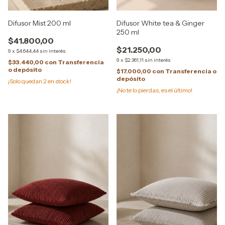
Difusor Mist 200 ml
Difusor White tea & Ginger
250 ml
$41.800,00
$21.250,00
9
x
$4.644,44
sin interés
9
x
$2.361,11
sin interés
$33.440,00
con
Transferencia
o depósito
$17.000,00
con
Transferencia o
depósito
¡Solo quedan
2
en stock!
¡No te lo pierdas, es el último!