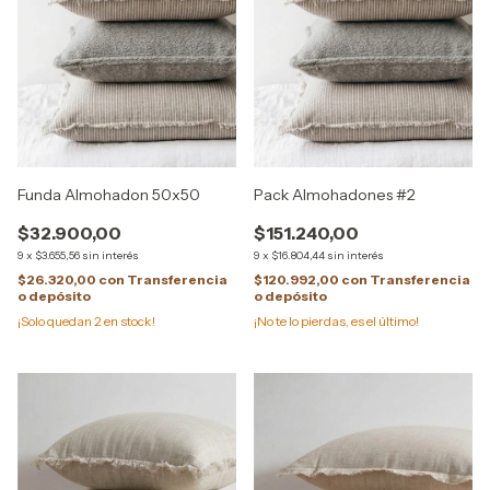
Funda Almohadon 50x50
Pack Almohadones #2
$32.900,00
$151.240,00
9
x
$3.655,56
sin interés
9
x
$16.804,44
sin interés
$26.320,00
con
Transferencia
$120.992,00
con
Transferencia
o depósito
o depósito
¡Solo quedan
2
en stock!
¡No te lo pierdas, es el último!