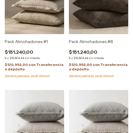
Pack Almohadones #1
Pack Almohadones #8
$151.240,00
$151.240,00
9
x
$16.804,44
sin interés
9
x
$16.804,44
sin interés
$120.992,00
con
Transferencia
$120.992,00
con
Transferencia
o depósito
o depósito
¡No te lo pierdas, es el último!
¡No te lo pierdas, es el último!