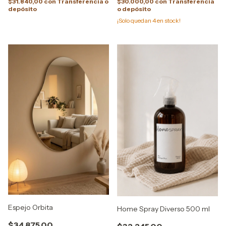
$31.840,00
con
Transferencia o
$30.000,00
con
Transferencia
depósito
o depósito
¡Solo quedan
4
en stock!
Espejo Orbita
Home Spray Diverso 500 ml
$34.875,00