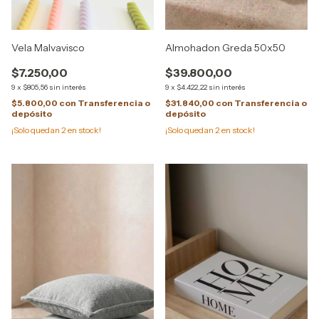
Vela Malvavisco
Almohadon Greda 50x50
$7.250,00
$39.800,00
9
x
$805,56
sin interés
9
x
$4.422,22
sin interés
$5.800,00
con
Transferencia o
$31.840,00
con
Transferencia o
depósito
depósito
¡Solo quedan
2
en stock!
¡Solo quedan
2
en stock!