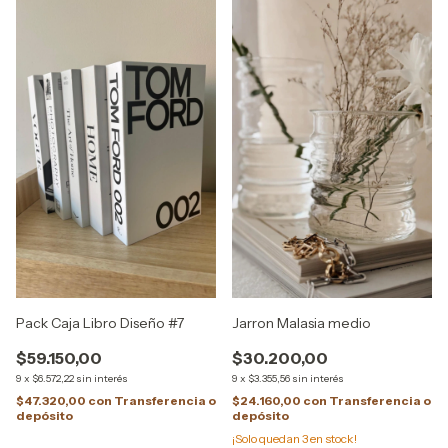
Pack Caja Libro Diseño #7
Jarron Malasia medio
$59.150,00
$30.200,00
9
x
$6.572,22
sin interés
9
x
$3.355,56
sin interés
$47.320,00
con
Transferencia o
$24.160,00
con
Transferencia o
depósito
depósito
¡Solo quedan
3
en stock!