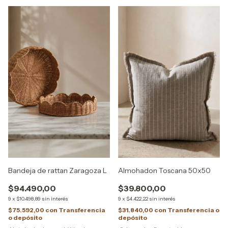
Bandeja de rattan Zaragoza L
Almohadon Toscana 50x50
$94.490,00
$39.800,00
9
x
$10.498,89
sin interés
9
x
$4.422,22
sin interés
$75.592,00
con
Transferencia
$31.840,00
con
Transferencia o
o depósito
depósito