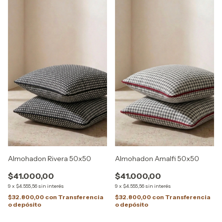
Almohadon Rivera 50x50
Almohadon Amalfi 50x50
$41.000,00
$41.000,00
9
x
$4.555,56
sin interés
9
x
$4.555,56
sin interés
$32.800,00
con
Transferencia
$32.800,00
con
Transferencia
o depósito
o depósito