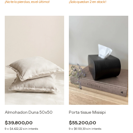
¡No te lo pierdas, es el último!
¡Solo quedan
2
en stock!
Almohadon Duna 50x50
Porta tissue Misisipi
$39.800,00
$55.200,00
9
x
$4.422,22
sin interés
9
x
$6.133,33
sin interés