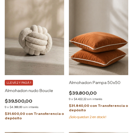
Almohadon Pampa 50x50
LLEVÁ 2 Y PAGÁ 1
Almohadon nudo Boucle
$39.800,00
9
x
$4.422,22
sin interés
$39.500,00
$31.840,00
con
Transferencia o
9
x
$4.388,89
sin interés
depósito
$31.600,00
con
Transferencia o
¡Solo quedan
2
en stock!
depósito