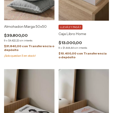
Almohadon Marga 50x50
LLEVÁ 2 Y PAGÁ 1
Caja Libro Home
$39.800,00
9
x
$4.422,22
sin interés
$13.000,00
$31.840,00
con
Transferencia o
9
x
$1.444,44
sin interés
depósito
$10.400,00
con
Transferencia
¡Solo quedan
5
en stock!
o depósito