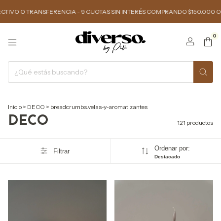
A - 9 CUOTAS SIN INTERÉS COMPRANDO $150.000 O MÁS - 3 Y 6 CUOTAS S
0
Inicio
>
DECO
>
breadcrumbs.velas-y-aromatizantes
DECO
121 productos
Ordenar por:
Filtrar
Destacado