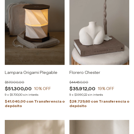
Lampara Origami Plegable
Florero Chester
$57.000,00
$44.450,00
$51.300,00
$35.912,00
10
% OFF
19
% OFF
9
x
$5.700,00
sin interés
9
x
$3.990,22
sin interés
$41.040,00
con
Transferencia o
$28.729,60
con
Transferencia o
depósito
depósito