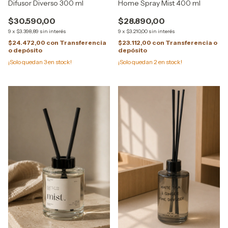
Difusor Diverso 300 ml
Home Spray Mist 400 ml
$30.590,00
$28.890,00
9
x
$3.398,89
sin interés
9
x
$3.210,00
sin interés
$24.472,00
con
Transferencia
$23.112,00
con
Transferencia o
o depósito
depósito
¡Solo quedan
3
en stock!
¡Solo quedan
2
en stock!