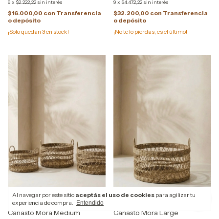
9
x
$2.222,22
sin interés
9
x
$4.472,22
sin interés
$16.000,00
con
Transferencia
$32.200,00
con
Transferencia
o depósito
o depósito
¡Solo quedan
3
en stock!
¡No te lo pierdas, es el último!
Al navegar por este sitio
aceptás el uso de cookies
para agilizar tu
experiencia de compra.
Entendido
Canasto Mora Medium
Canasto Mora Large