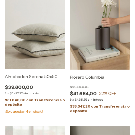
Almohadon Serena 50x50
Florero Columbia
$39.800,00
$61.300,00
$41.684,00
32
% OFF
9
x
$4.422,22
sin interés
9
x
$4.631,56
sin interés
$31.840,00
con
Transferencia o
depósito
$33.347,20
con
Transferencia o
depósito
¡Solo quedan
4
en stock!