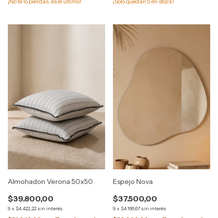
¡No te lo pierdas, es el último!
¡Solo quedan
5
en stock!
Almohadon Verona 50x50
Espejo Nova
$39.800,00
$37.500,00
9
x
$4.422,22
sin interés
9
x
$4.166,67
sin interés