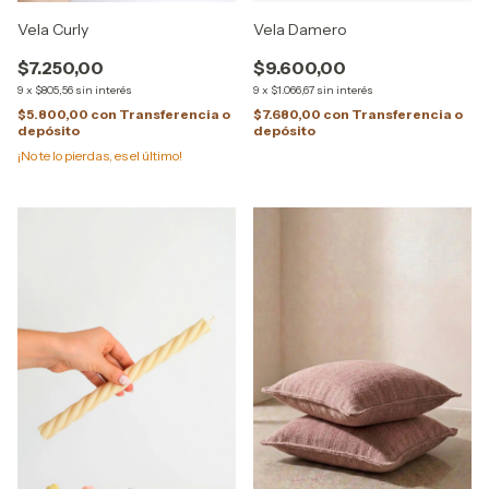
Vela Curly
Vela Damero
$7.250,00
$9.600,00
9
x
$805,56
sin interés
9
x
$1.066,67
sin interés
$5.800,00
con
Transferencia o
$7.680,00
con
Transferencia o
depósito
depósito
¡No te lo pierdas, es el último!