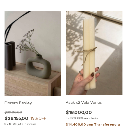
Pack x2 Vela Venus
Florero Bexley
$18.000,00
$36.100,00
$29.155,00
19
% OFF
9
x
$2.000,00
sin interés
9
x
$3.239,44
sin interés
$14.400,00
con
Transferencia