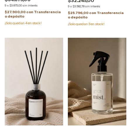
$32.245,00
9
x
$3.875,00
sin interés
9
x
$3.582,78
sin interés
$27.900,00
con
Transferencia
$25.796,00
con
Transferencia
o depósito
o depósito
¡Solo quedan
4
en stock!
¡Solo quedan
3
en stock!