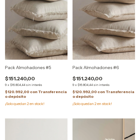
Pack Almohadones #5
Pack Almohadones #6
$151.240,00
$151.240,00
9
x
$16.804,44
sin interés
9
x
$16.804,44
sin interés
$120.992,00
con
Transferencia
$120.992,00
con
Transferencia
o depósito
o depósito
¡Solo quedan
2
en stock!
¡Solo quedan
2
en stock!