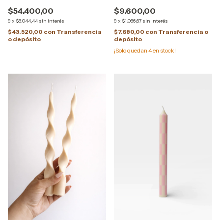
$54.400,00
$9.600,00
9
x
$6.044,44
sin interés
9
x
$1.066,67
sin interés
$43.520,00
con
Transferencia
$7.680,00
con
Transferencia o
o depósito
depósito
¡Solo quedan
4
en stock!