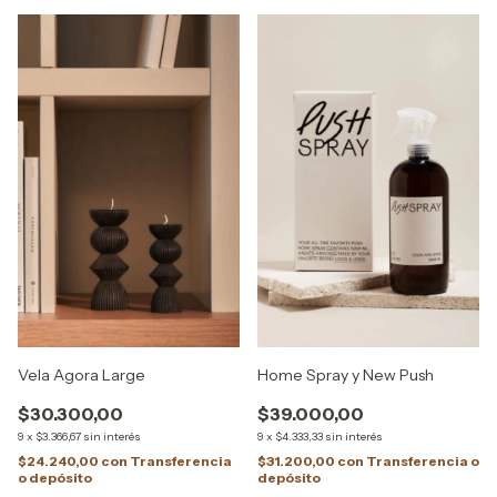
Vela Agora Large
Home Spray y New Push
$30.300,00
$39.000,00
9
x
$3.366,67
sin interés
9
x
$4.333,33
sin interés
$24.240,00
con
Transferencia
$31.200,00
con
Transferencia o
o depósito
depósito