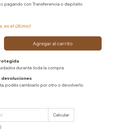
to
pagando con Transferencia o depósito
s, es el último!
rotegida
uidados durante toda la compra.
 devoluciones
sta, podés cambiarlo por otro o devolverlo.
Cambiar CP
Calcular
l