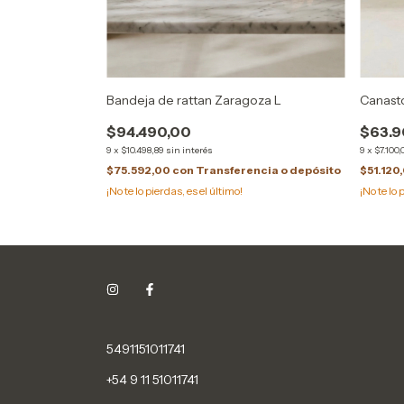
Bandeja de rattan Zaragoza L
Canast
$94.490,00
$63.9
9
x
$10.498,89
sin interés
9
x
$7.100,
$75.592,00
con
Transferencia o depósito
$51.120
ncia o depósito
¡No te lo pierdas, es el último!
¡No te lo 
5491151011741
+54 9 11 51011741