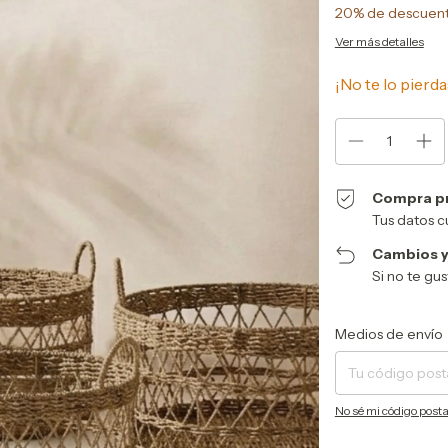
20% de descuen
Ver más detalles
¡No te lo pierda
Compra p
Tus datos c
Cambios y
Si no te gu
Entregas para el CP:
Medios de envío
No sé mi código posta