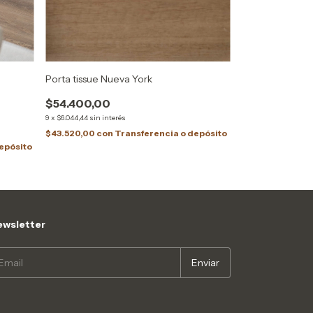
Porta tissue Nueva York
Canasto Albi L
$54.400,00
$26.000,00
9
x
$6.044,44
sin interés
9
x
$2.888,89
sin inte
$43.520,00
con
Transferencia o depósito
$20.800,00
con
epósito
¡No te lo pierdas, es
wsletter