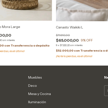
o Mora Large
Canasto Waikiki L
00,00
$71.610,00
$65.000,00
9
% OFF
00
sin interés
,00
con
Transferencia o depósito
9
x
$7.222,22
sin interés
$52.000,00
con
Transferencia o d
pierdas, es el último!
¡No te lo pierdas, es el último!
Muebles
Ne
Deco
Mesa y Cocina
Iluminación