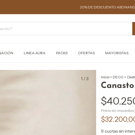
20% DE DESCUENTO ABONANDO EN EFECTI
NACIÓN
LINEA AURA
PACKS
OFERTAS
MAYORISTAS
Inicio
>
DECO
>
Cest
1
/
3
Canasto
$40.25
Precio sin impuestos
$32.200,
9
cuotas sin inte