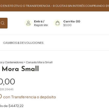
VO O TRANSFERENCIA - 9 CUOTAS SIN INTERÉS COMPRANDO $150.000 O MÁ
Entrá
/
Carrito
(
0
)
Registráte
$0,00
CAMBIOS & DEVOLUCIONES
os y Contenedores
>
Canasto Mora Small
 Mora Small
0,00
$33.264,46
00
con
Transferencia o depósito
rés de
$4.472,22