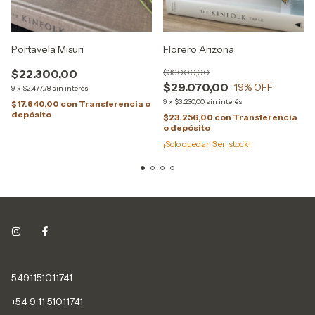
Portavela Misuri
Florero Arizona
$22.300,00
$36.000,00
$29.070,00
19
% OFF
9
x
$2.477,78
sin interés
9
x
$3.230,00
sin interés
$17.840,00
con
Transferencia o
depósito
$23.256,00
con
Transferencia
o depósito
¡Solo quedan
3
en stock!
5491151011741
+54 9 11 51011741