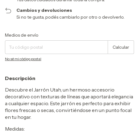
Cambios y devoluciones
Si no te gusta, podés cambiarlo por otro o devolverlo.
Entregas para el CP:
Cambiar CP
Medios de envío
Calcular
No sé mi código postal
Descripción
Descubre el Jarrón Utah, un hermoso accesorio
decorativo con texturas de líneas que aportará elegancia
a cualquier espacio. Este jarrón es perfecto para exhibir
flores frescas o secas, convirtiéndose en un punto focal
en tu hogar.
Medidas: