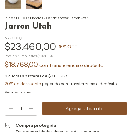
Inicio
>
DECO
>
Floreros y Candelabros
>
Jarron Utah
Jarron Utah
$27.600,00
$23.460,00
15
% OFF
Precio sin impuestos
$19.388,43
$18.768,00
con
Transferencia o depósito
9
cuotas sin interés de
$2.606,67
20% de descuento
pagando con Transferencia o depósito
Ver más detalles
Compra protegida
Tus datos cuidados durante toda la compra.