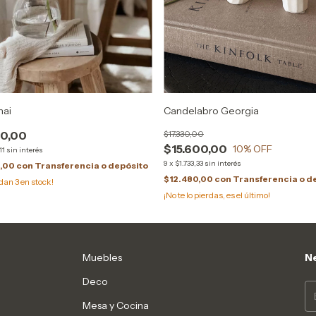
hai
Candelabro Georgia
70,00
$17.330,00
$15.600,00
10
% OFF
11
sin interés
9
x
$1.733,33
sin interés
6,00
con
Transferencia o depósito
$12.480,00
con
Transferencia o d
edan
3
en stock!
¡No te lo pierdas, es el último!
Muebles
Ne
Deco
Mesa y Cocina