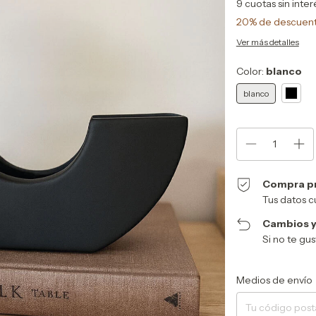
9
cuotas sin inte
20% de descuen
Ver más detalles
Color:
blanco
blanco
Compra p
Tus datos c
Cambios y
Si no te gu
Entregas para el CP:
Medios de envío