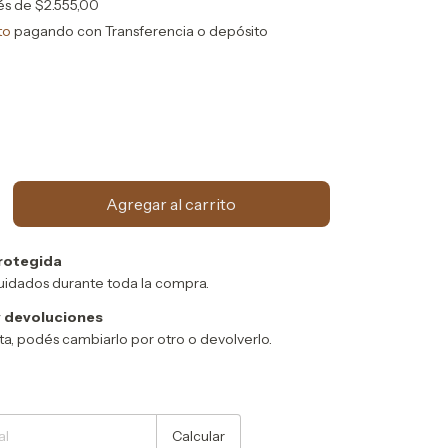
rés de
$2.555,00
to
pagando con Transferencia o depósito
rotegida
uidados durante toda la compra.
 devoluciones
sta, podés cambiarlo por otro o devolverlo.
Cambiar CP
Calcular