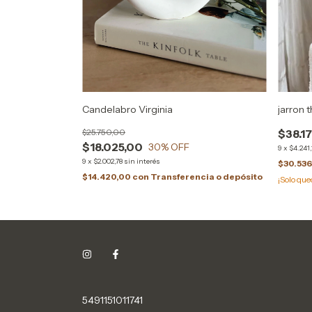
Candelabro Virginia
jarron t
$25.750,00
$38.1
$18.025,00
30
% OFF
9
x
$4.241,
9
x
$2.002,78
sin interés
$30.53
cia o depósito
$14.420,00
con
Transferencia o depósito
¡Solo qu
5491151011741