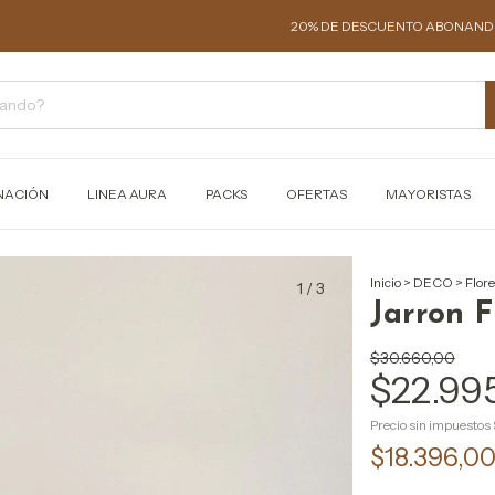
20% DE DESCUENTO ABONANDO EN EFECT
NACIÓN
LINEA AURA
PACKS
OFERTAS
MAYORISTAS
Inicio
>
DECO
>
Flor
1
/
3
Jarron F
$30.660,00
$22.99
Precio sin impuestos
$18.396,0