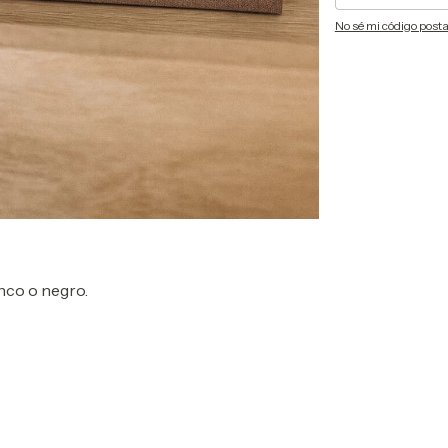
No sé mi código posta
nco o negro.