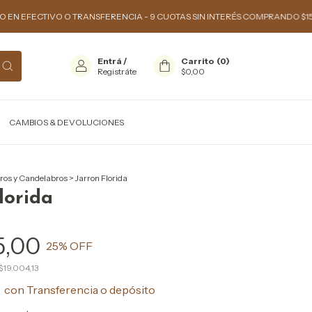
IVO O TRANSFERENCIA - 9 CUOTAS SIN INTERÉS COMPRANDO $150.000 O M
Entrá
/
Carrito
(
0
)
Registráte
$0,00
CAMBIOS & DEVOLUCIONES
eros y Candelabros
>
Jarron Florida
lorida
5,00
25
% OFF
$19.004,13
0
con
Transferencia o depósito