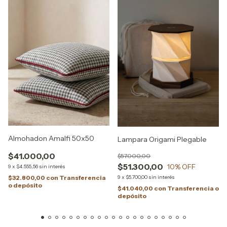
Almohadon Amalfi 50x50
Lampara Origami Plegable
$41.000,00
$57.000,00
$51.300,00
10
% OFF
9
x
$4.555,56
sin interés
9
x
$5.700,00
sin interés
$32.800,00
con
Transferencia
o depósito
$41.040,00
con
Transferencia o
depósito