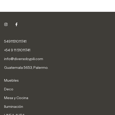
5491151011741
+54 9 11 51011741
info@diversobypili.com
Guatemala 5653, Palermo.
Muebles
Deco
Mesa y Cocina
Iluminación