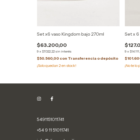
da con embolo
Set x6 vaso Kingdom bajo 270ml
Set x 
$63.200,00
$127.
9
x
$7.022,22
sin interés
9
x
$14.111,
$50.560,00
con
Transferencia o depósito
$101.6
ncia o depósito
¡Solo quedan
2
en stock!
¡No te lo 
5491151011741
+54 9 11 51011741