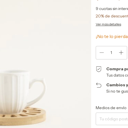
9
cuotas sin inte
20% de descuen
Ver más detalles
¡No te lo pierda
Compra p
Tus datos c
Cambios y
Si no te gu
Entregas para el CP:
Medios de envío