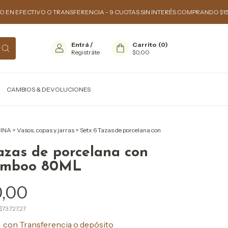
TIVO O TRANSFERENCIA - 9 CUOTAS SIN INTERÉS COMPRANDO $150.000 O 
Entrá
/
Carrito
(
0
)
Registráte
$0,00
CAMBIOS & DEVOLUCIONES
INA
>
Vasos, copas y jarras
>
Setx 6 Tazas de porcelana con
azas de porcelana con
amboo 80ML
0,00
$73.727,27
0
con
Transferencia o depósito