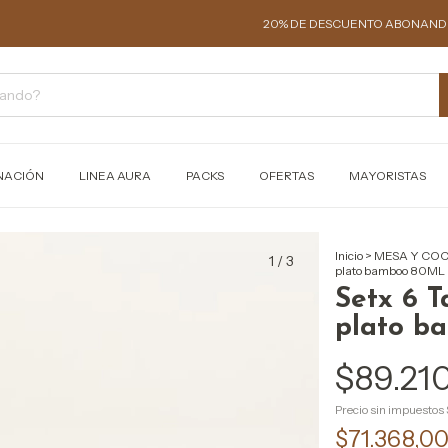
20% DE DESCUENTO ABONANDO EN EFEC
NACIÓN
LINEA AURA
PACKS
OFERTAS
MAYORISTAS
Inicio
>
MESA Y COC
1
/
3
plato bamboo 80ML
Setx 6 T
plato b
$89.21
Precio sin impuestos
$71.368,0