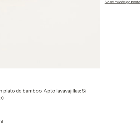
No sé mi código posta
n plato de bamboo. Apto lavavajillas: Si
).
ml