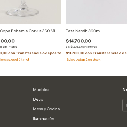
6 Copa Bohemia Corvus 360 ML
Taza Namib 360ml
000,00
$14.700,00
11
sin interés
9
x
$1.633,33
sin interés
00,00
con
Transferencia o depósito
$11.760,00
con
Transferencia o de
pierdas, es el último!
¡Solo quedan
2
en stock!
Muebles
Ne
Deco
Mesa y Cocina
Iluminación