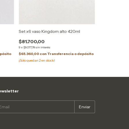
Set x6 vaso Kingdom alto 420ml
Botellon Fira 1
$81.700,00
$54.400,00
9
x
$9.077,78
sin interés
9
x
$6.044,44
sin inte
pósito
$65.360,00
con
Transferencia o depósito
$43.520,00
con
¡Solo quedan
2
en stock!
¡Solo quedan
4
en s
wsletter