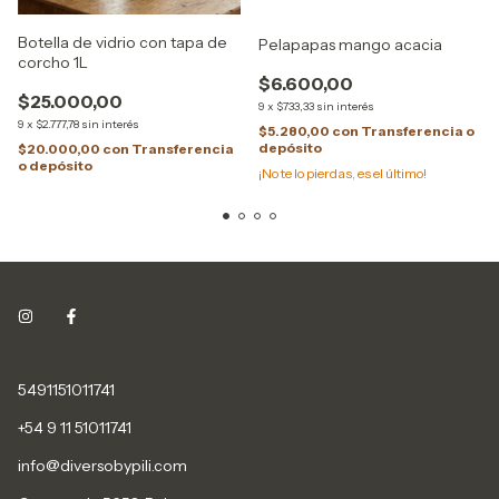
Botella de vidrio con tapa de
Pelapapas mango acacia
corcho 1L
$6.600,00
$25.000,00
9
x
$733,33
sin interés
9
x
$2.777,78
sin interés
$5.280,00
con
Transferencia o
depósito
$20.000,00
con
Transferencia
o depósito
¡No te lo pierdas, es el último!
5491151011741
+54 9 11 51011741
info@diversobypili.com