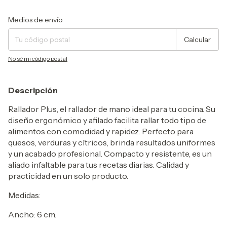
Entregas para el CP:
Cambiar CP
Medios de envío
Calcular
No sé mi código postal
Descripción
Rallador Plus, el rallador de mano ideal para tu cocina. Su
diseño ergonómico y afilado facilita rallar todo tipo de
alimentos con comodidad y rapidez. Perfecto para
quesos, verduras y cítricos, brinda resultados uniformes
y un acabado profesional. Compacto y resistente, es un
aliado infaltable para tus recetas diarias. Calidad y
practicidad en un solo producto.
Medidas:
Ancho: 6 cm.