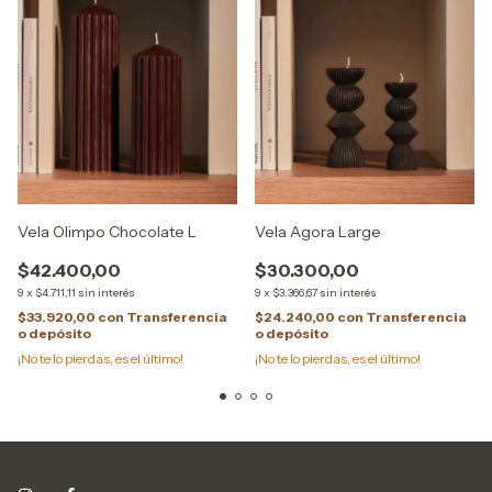
Vela Olimpo Chocolate L
Vela Agora Large
$42.400,00
$30.300,00
9
x
$4.711,11
sin interés
9
x
$3.366,67
sin interés
$33.920,00
con
Transferencia
$24.240,00
con
Transferencia
o depósito
o depósito
¡No te lo pierdas, es el último!
¡No te lo pierdas, es el último!