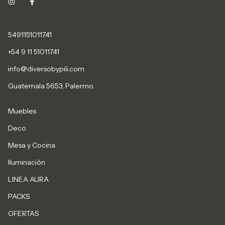
5491151011741
+54 9 11 51011741
info@diversobypili.com
Guatemala 5653, Palermo.
Muebles
Deco
Mesa y Cocina
Iluminación
LINEA AURA
PACKS
OFERTAS