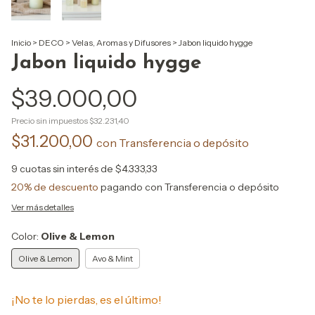
Inicio
>
DECO
>
Velas, Aromas y Difusores
>
Jabon liquido hygge
Jabon liquido hygge
$39.000,00
Precio sin impuestos
$32.231,40
$31.200,00
con
Transferencia o depósito
9
cuotas sin interés de
$4.333,33
20% de descuento
pagando con Transferencia o depósito
Ver más detalles
Color:
Olive & Lemon
Olive & Lemon
Avo & Mint
¡No te lo pierdas, es el último!